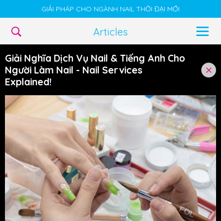
GIẢI PHÁP CHO NGÀNH NAIL THỜI ĐẠI MỚI
Articles
Giải Nghĩa Dịch Vụ Nail & Tiếng Anh Cho
Người Làm Nail - Nail Services
Explained!