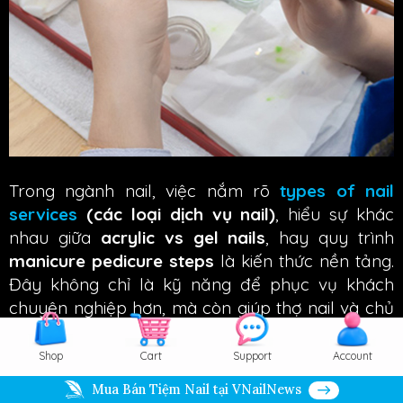
Trong ngành nail, việc nắm rõ
types of nail
services
(các loại dịch vụ nail)
, hiểu sự khác
nhau giữa
acrylic vs gel nails
, hay quy trình
manicure pedicure steps
là kiến thức nền tảng.
Đây không chỉ là kỹ năng để phục vụ khách
chuyên nghiệp hơn, mà còn giúp thợ nail và chủ
tiệm xây dựng
nail salon service menu
rõ ràng,
dễ upsell và quản lý hiệu quả. Bài viết này tổng
Shop
Cart
Support
Account
hợp các dịch vụ chính trong
tiệm nail tại Mỹ
, kèm
Mua Bán Tiệm Nail tại VNailNews
theo
nail terminology in English and