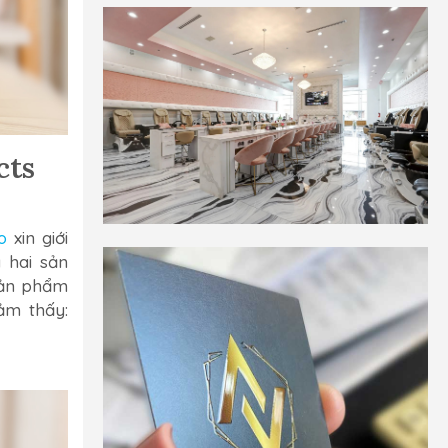
cts
o
xin giới
à hai sản
 sản phẩm
ảm thấy: