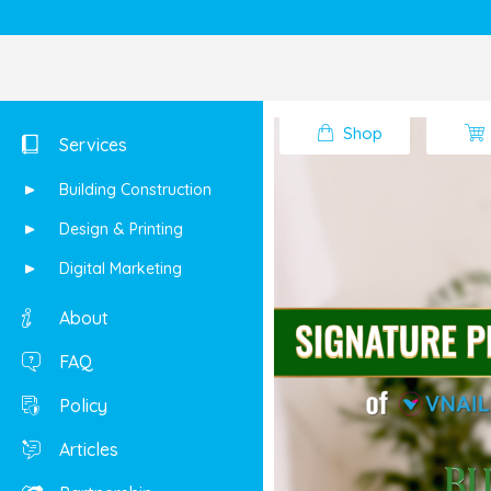
Shop
Services
Building Construction
Design & Printing
Digital Marketing
About
FAQ
Policy
Articles