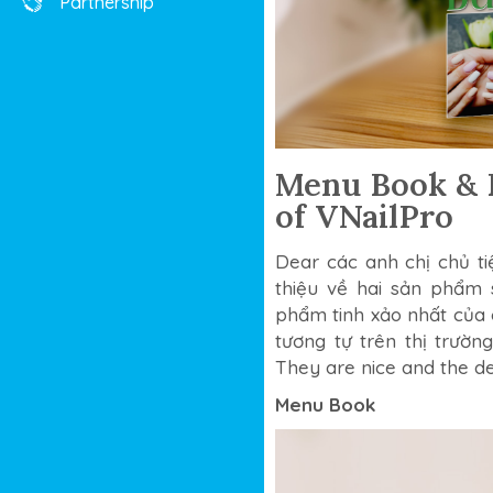
Partnership
Menu Book & B
of VNailPro
Dear các anh chị chủ ti
thiệu về hai sản phẩm 
phẩm tinh xảo nhất của c
tương tự trên thị trườn
They are nice and the dea
Menu Book