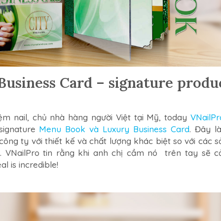
usiness Card – signature produ
ệm nail, chủ nhà hàng người Việt tại Mỹ, today
VNailPr
signature
Menu Book và Luxury Business Card
. Đây l
ông ty với thiết kế và chất lượng khác biệt so với các
g. VNailPro tin rằng khi anh chị cầm nó trên tay sẽ c
l is incredible!