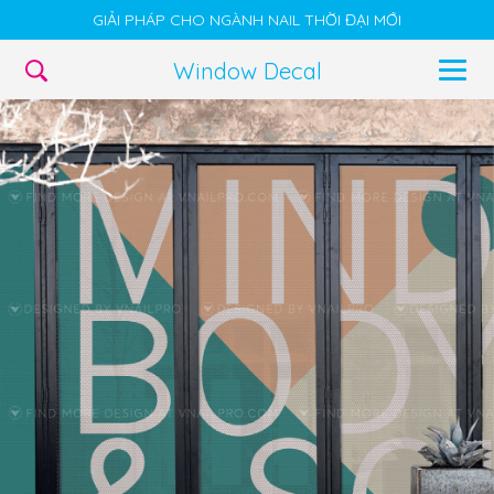
GIẢI PHÁP CHO NGÀNH NAIL THỜI ĐẠI MỚI
Window Decal