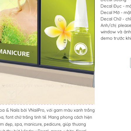
Decal Đục - mặ
Decal Mờ - mặt 
Decal Chữ - ch
Anh/chị please
window và ảnh 
demo trước khi 
pa & Nails bởi VNailPro, với gam màu xanh trắng
a, font chữ trắng tinh tế. Mang phong cách hiện
làm đẹp, spa, manicure, pedicure, giúp thương