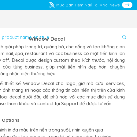
Mua Bán Tiệm Nail Tại VNailNews
Window Decal
à giải pháp trang trí, quảng bá, che nắng và tạo không gian
ệm nail, spa, restaurant và các business có mặt tiền kính lớn
off. Decal được design custom theo kích thước, nội dung
e của từng business, giúp mặt tiền nhìn đẹp hơn, chuyên
tăng nhận diện thương hiệu.
ể thiết kế Window Decal cho logo, giờ mở cửa, services,
 ảnh trang trí hoặc các thông tin cần hiển thị trên cửa kính
 loại decal dưới đây để phù hợp với các mục đích sử dụng
ase tham khảo và contact tại Support để được tư vấn:
 Options
ình in đa màu trên nền trong suốt, nhìn xuyên qua
rắng đục tạo privacy, trang trí và giảm sáng tự nhiên