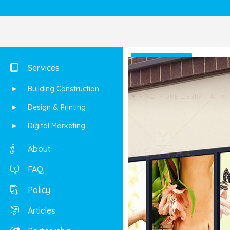
Shop
Services
Building Construction
Design & Printing
Digital Marketing
About
FAQ
Policy
Articles