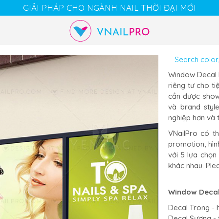
GIẢI PHÁP CHO NGÀNH NAIL THỜI ĐẠI MỚI
Cart
Chat
Account
Window Decal l
riêng tư cho ti
cần được show 
và brand styl
nghiệp hơn và 
VNailPro có th
promotion, hình
với 5 lựa chọn
khác nhau. Ple
Window Decal
Decal Trong - h
Decal Sương - t