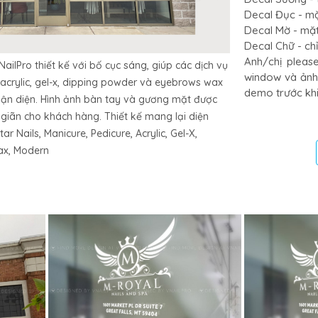
Decal Đục - mặ
Decal Mờ - mặt 
Decal Chữ - ch
Anh/chị please
ailPro thiết kế với bố cục sáng, giúp các dịch vụ
window và ảnh 
 acrylic, gel-x, dipping powder và eyebrows wax
demo trước khi 
nhận diện. Hình ảnh bàn tay và gương mặt được
ư giãn cho khách hàng. Thiết kế mang lại diện
 Nails, Manicure, Pedicure, Acrylic, Gel-X,
ax, Modern