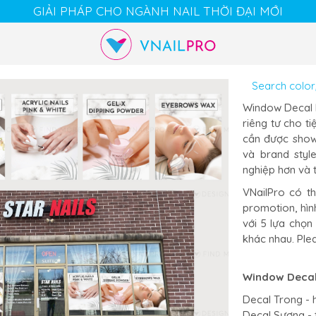
GIẢI PHÁP CHO NGÀNH NAIL THỜI ĐẠI MỚI
Cart
Chat
Account
Window Decal l
riêng tư cho ti
cần được show 
và brand styl
nghiệp hơn và 
VNailPro có th
promotion, hình
với 5 lựa chọn
khác nhau. Ple
Window Decal
Decal Trong - h
Decal Sương - t