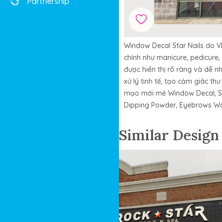
Partnership
Window Decal Star Nails do VN
chính như manicure, pedicure,
được hiển thị rõ ràng và dễ 
xử lý tinh tế, tạo cảm giác th
mạo mới mẻ Window Decal, Star
Dipping Powder, Eyebrows W
Similar Design