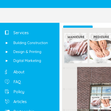
Shop
Services
Building Construction
Design & Printing
Digital Marketing
About
FAQ
Policy
Articles