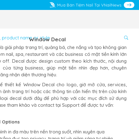
Mua Bán Tiệm Nail Tại VNailNews
Window Decal
à giải pháp trang trí, quảng bá, che nắng và tạo không gian
ệm nail, spa, restaurant và các business có mặt tiền kính lớn
off. Decal được design custom theo kích thước, nội dung
e của từng business, giúp mặt tiền nhìn đẹp hơn, chuyên
tăng nhận diện thương hiệu.
ể thiết kế Window Decal cho logo, giờ mở cửa, services,
 ảnh trang trí hoặc các thông tin cần hiển thị trên cửa kính
 loại decal dưới đây để phù hợp với các mục đích sử dụng
ase tham khảo và contact tại Support để được tư vấn:
 Options
ình in đa màu trên nền trong suốt, nhìn xuyên qua
rắng đục tạo privacy, trang trí và giảm sáng tự nhiên