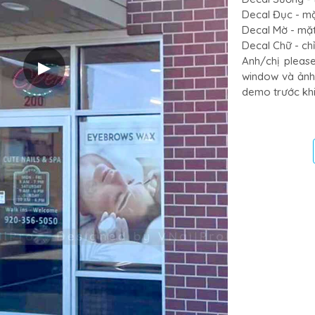
Decal Đục - mặ
Decal Mờ - mặt 
Decal Chữ - ch
Anh/chị please
▶
window và ảnh 
demo trước khi 