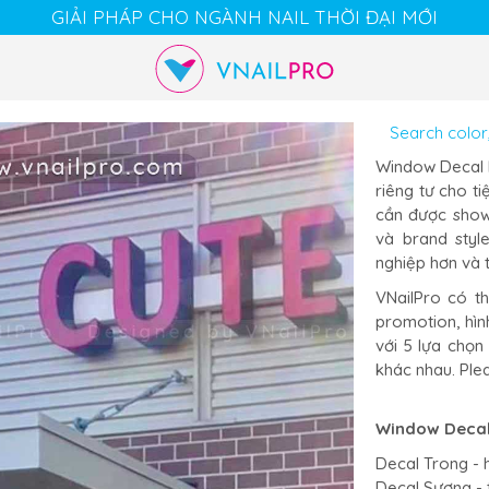
GIẢI PHÁP CHO NGÀNH NAIL THỜI ĐẠI MỚI
Cart
Chat
Account
Window Decal l
riêng tư cho ti
cần được show 
và brand styl
nghiệp hơn và 
VNailPro có th
promotion, hình
với 5 lựa chọn
khác nhau. Ple
Window Decal
Decal Trong - h
Decal Sương - t