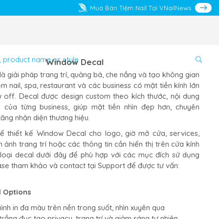
Mua Bán Tiệm Nail Tại VNailNews
Window Decal
à giải pháp trang trí, quảng bá, che nắng và tạo không gian
ệm nail, spa, restaurant và các business có mặt tiền kính lớn
off. Decal được design custom theo kích thước, nội dung
e của từng business, giúp mặt tiền nhìn đẹp hơn, chuyên
tăng nhận diện thương hiệu.
ể thiết kế Window Decal cho logo, giờ mở cửa, services,
 ảnh trang trí hoặc các thông tin cần hiển thị trên cửa kính
 loại decal dưới đây để phù hợp với các mục đích sử dụng
ase tham khảo và contact tại Support để được tư vấn:
 Options
ình in đa màu trên nền trong suốt, nhìn xuyên qua
rắng đục tạo privacy, trang trí và giảm sáng tự nhiên