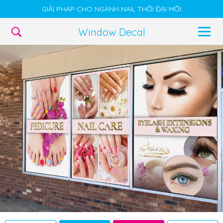
GIẢI PHÁP CHO NGÀNH NAIL THỜI ĐẠI MỚI
Window Decal