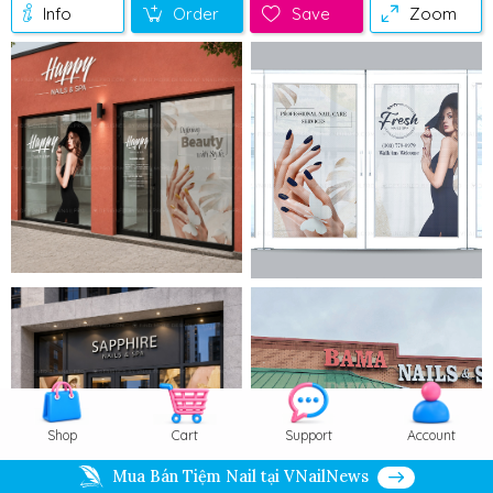
Info
Order
Save
Zoom
Shop
Cart
Support
Account
Mua Bán Tiệm Nail tại VNailNews