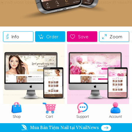
Info
Order
Save
Zoom
Shop
Cart
Support
Account
Mua Bán Tiệm Nail tại VNailNews