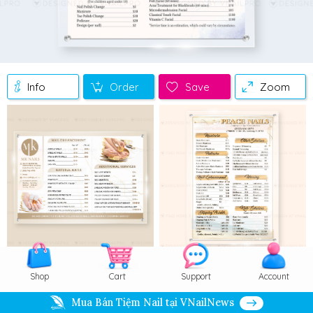
Info
Order
Save
Zoom
Shop
Cart
Support
Account
Mua Bán Tiệm Nail tại VNailNews