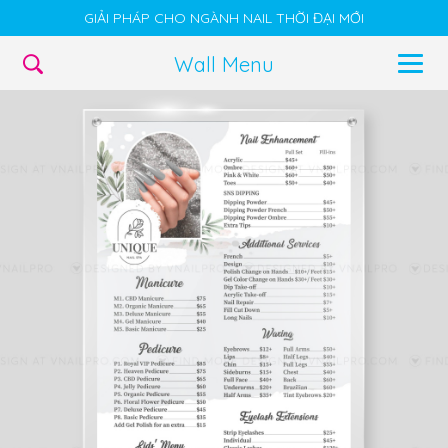
GIẢI PHÁP CHO NGÀNH NAIL THỜI ĐẠI MỚI
Wall Menu