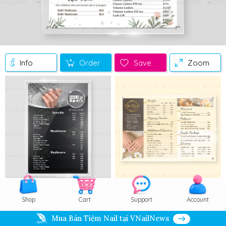
Info
Order
Save
Zoom
Shop
Cart
Support
Account
Mua Bán Tiệm Nail tại VNailNews