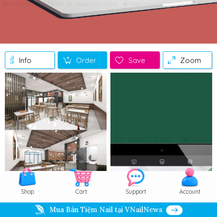
Info
Order
Save
Zoom
Shop
Cart
Support
Account
Mua Bán Tiệm Nail tại VNailNews