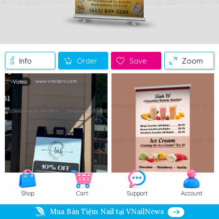
Info
Order
Save
Zoom
Video
Shop
Cart
Support
Account
Mua Bán Tiệm Nail tại VNailNews