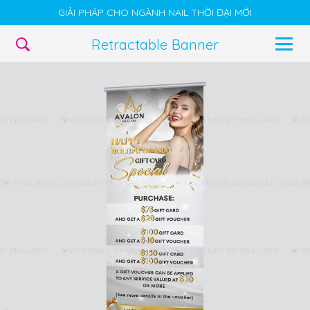
GIẢI PHÁP CHO NGÀNH NAIL THỜI ĐẠI MỚI
Retractable Banner