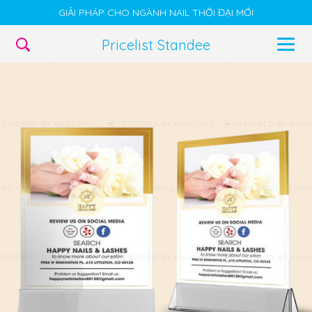
GIẢI PHÁP CHO NGÀNH NAIL THỜI ĐẠI MỚI
Pricelist Standee