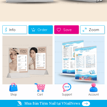
Info
Order
Save
Zoom
Shop
Cart
Support
Account
Mua Bán Tiệm Nail tại VNailNews