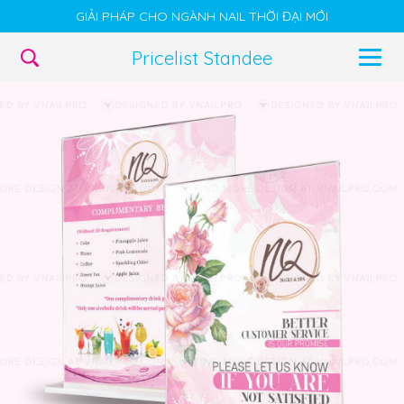
GIẢI PHÁP CHO NGÀNH NAIL THỜI ĐẠI MỚI
Pricelist Standee