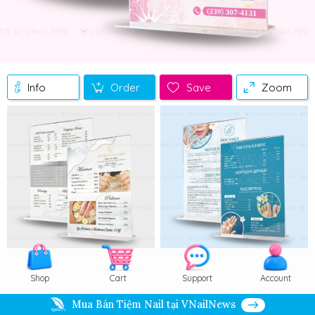
Info
Order
Save
Zoom
Video
Shop
Cart
Support
Account
Mua Bán Tiệm Nail tại VNailNews