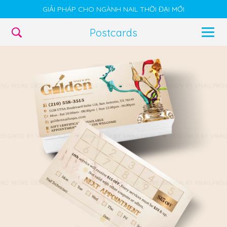
GIẢI PHÁP CHO NGÀNH NAIL THỜI ĐẠI MỚI
Postcards