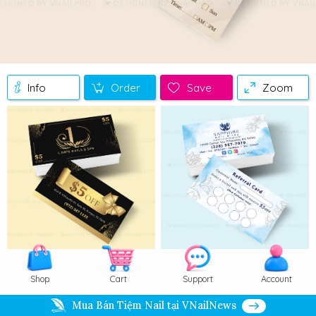
Info
Order
Save
Zoom
Video
Shop
Cart
Support
Account
Mua Bán Tiệm Nail tại VNailNews