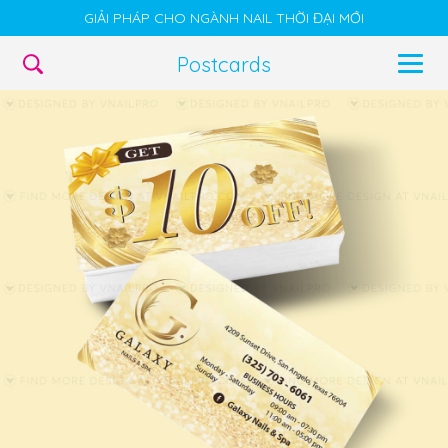
GIẢI PHÁP CHO NGÀNH NAIL THỜI ĐẠI MỚI
Postcards