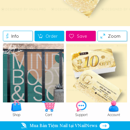
Info
Order
Save
Zoom
Shop
Cart
Support
Account
Mua Bán Tiệm Nail tại VNailNews