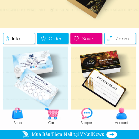
Info
Order
Save
Zoom
Shop
Cart
Support
Account
Mua Bán Tiệm Nail tại VNailNews