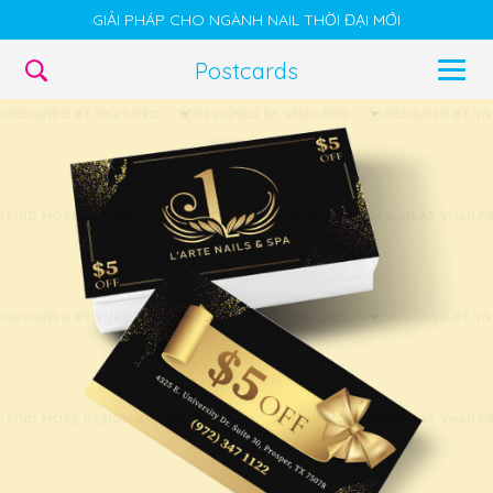
GIẢI PHÁP CHO NGÀNH NAIL THỜI ĐẠI MỚI
Postcards