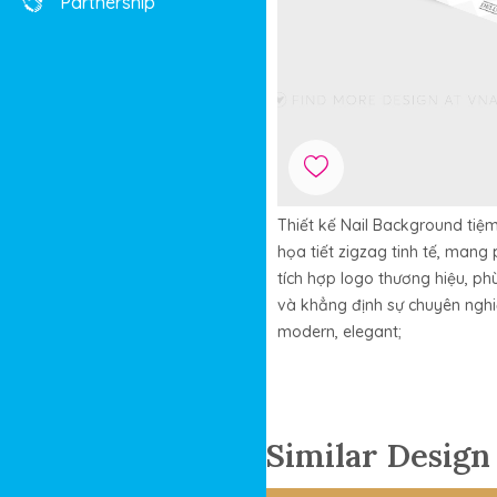
Partnership
Thiết kế Nail Background tiệ
họa tiết zigzag tinh tế, mang
tích hợp logo thương hiệu, ph
và khẳng định sự chuyên nghiệ
modern, elegant;
Similar Design