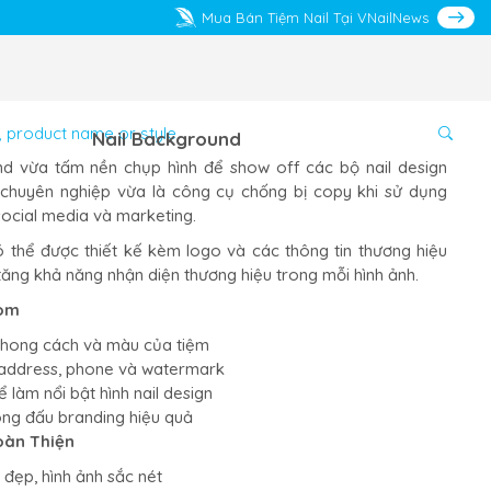
Mua Bán Tiệm Nail Tại VNailNews
Nail Background
nd vừa tấm nền chụp hình để show off các bộ nail design
chuyên nghiệp vừa là công cụ chống bị copy khi sử dụng
social media và marketing.
thể được thiết kế kèm logo và các thông tin thương hiệu
 tăng khả năng nhận diện thương hiệu trong mỗi hình ảnh.
tom
phong cách và màu của tiệm
 address, phone và watermark
ể làm nổi bật hình nail design
ng đấu branding hiệu quả
oàn Thiện
n đẹp, hình ảnh sắc nét