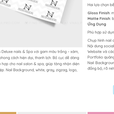
Hai lựa chọn bề
Gloss Finish
: 
Matte Finish
: 
Ứng Dụng
Phù hợp sử dụn
Chụp hình nail 
Nội dung socia
Website và cá
m Deluxe nails & Spa với gam màu trắng – xám,
Portfolio quản
 phong cách hiện đại, thanh lịch. Bố cục dễ dàng
Nail Backgrou
ù hợp cho nail salon & spa, giúp tăng nhận diện
đồng bộ, rõ né
p. Nail Background, white, gray, zigzag, logo,