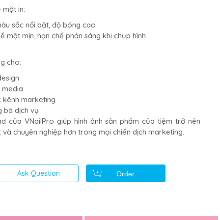
 mặt in:
màu sắc nổi bật, độ bóng cao
bề mặt mịn, hạn chế phản sáng khi chụp hình
g cho:
design
l media
c kênh marketing
g bá dịch vụ
nd của VNailPro giúp hình ảnh sản phẩm của tiệm trở nên
t và chuyên nghiệp hơn trong mọi chiến dịch marketing.
Ask Question
Order