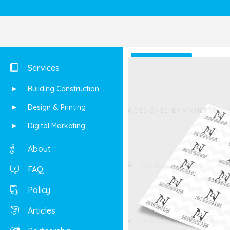
Shop
Services
Building Construction
Design & Printing
Digital Marketing
About
FAQ
Policy
Articles