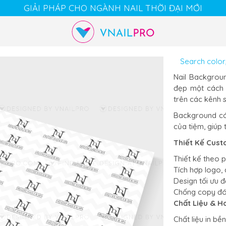
GIẢI PHÁP CHO NGÀNH NAIL THỜI ĐẠI MỚI
Cart
Chat
Account
Nail Backgrou
đẹp một cách 
trên các kênh 
Background có 
của tiệm, giúp
Thiết Kế Cus
Thiết kế theo 
Tích hợp logo,
Design tối ưu đ
Chống copy đó
Chất Liệu & H
Chất liệu in bề