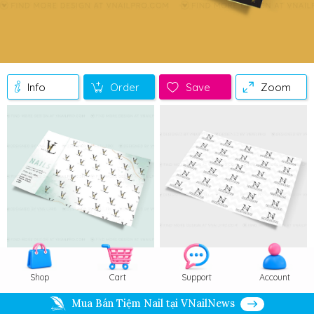
Info
Order
Save
Zoom
Shop
Cart
Support
Account
Mua Bán Tiệm Nail tại VNailNews