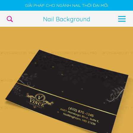
GIẢI PHÁP CHO NGÀNH NAIL THỜI ĐẠI MỚI
Nail Background