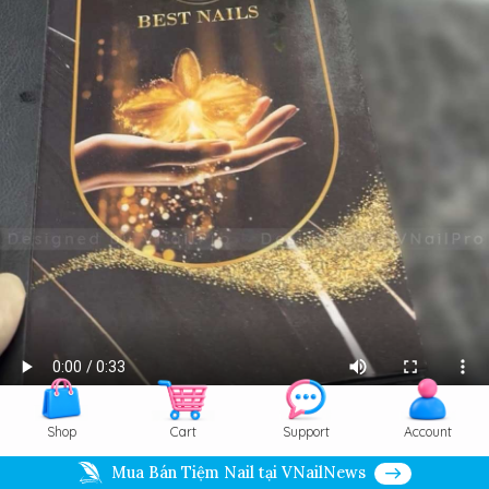
Shop
Cart
Support
Account
Info
Order
Save
Zoom
Mua Bán Tiệm Nail tại VNailNews