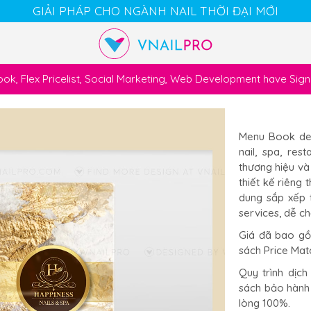
GIẢI PHÁP CHO NGÀNH NAIL THỜI ĐẠI MỚI
k, Flex Pricelist, Social Marketing, Web Development have Si
Cart
Chat
Account
Menu Book des
nail, spa, re
thương hiệu và
thiết kế riêng 
dung sắp xếp 
services, dễ ch
Giá đã bao gồm
sách Price Mat
Quy trình dịch
sách bảo hành 
lòng 100%.