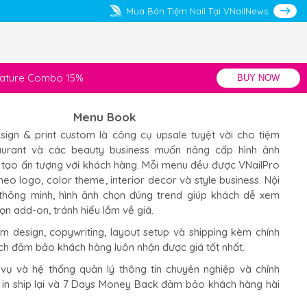
Mua Bán Tiệm Nail Tại VNailNews
gnature Combo 15%
BUY NOW
Menu Book
ign & print custom là công cụ upsale tuyệt vời cho tiệm
staurant và các beauty business muốn nâng cấp hình ảnh
 tạo ấn tượng với khách hàng. Mỗi menu đều được VNailPro
theo logo, color theme, interior decor và style business. Nội
thông minh, hình ảnh chọn đúng trend giúp khách dễ xem
ọn add-on, tránh hiểu lầm về giá.
 design, copywriting, layout setup và shipping kèm chính
ch đảm bảo khách hàng luôn nhận được giá tốt nhất.
 vụ và hệ thống quản lý thông tin chuyên nghiệp và chính
in ship lại và 7 Days Money Back đảm bảo khách hàng hài