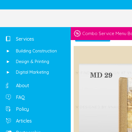
Combo Service Menu Boo
Shop
Services
Building Construction
Design & Printing
Digital Marketing
About
FAQ
Policy
Articles