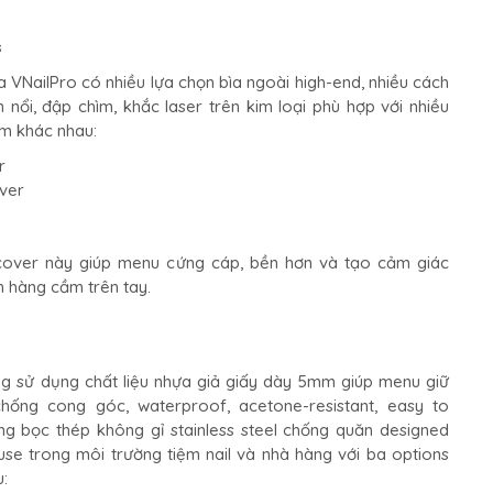
s
VNailPro có nhiều lựa chọn bìa ngoài high-end, nhiều cách
n nổi, đập chìm, khắc laser trên kim loại phù hợp với nhiều
m khác nhau:
r
over
 cover này giúp menu cứng cáp, bền hơn và tạo cảm giác
h hàng cầm trên tay.
g sử dụng chất liệu nhựa giả giấy dày 5mm giúp menu giữ
hống cong góc, waterproof, acetone-resistant, easy to
ng bọc thép không gỉ stainless steel chống quăn designed
use trong môi trường tiệm nail và nhà hàng với ba options
u: