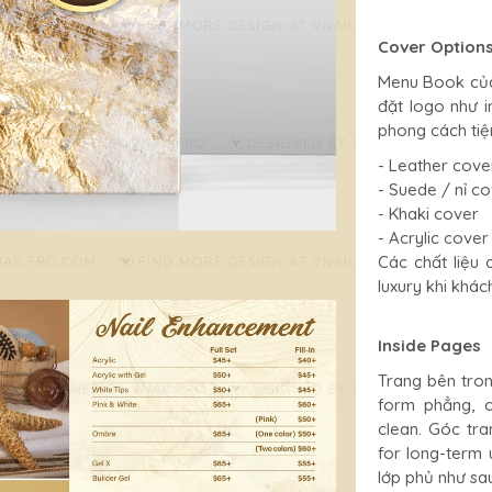
Cover Option
Menu Book của 
đặt logo như i
phong cách tiệ
- Leather cove
- Suede / nỉ c
- Khaki cover
- Acrylic cover
Các chất liệu
luxury khi khác
Inside Pages
Trang bên tron
form phẳng, c
clean. Góc tra
for long-term 
lớp phủ như sa