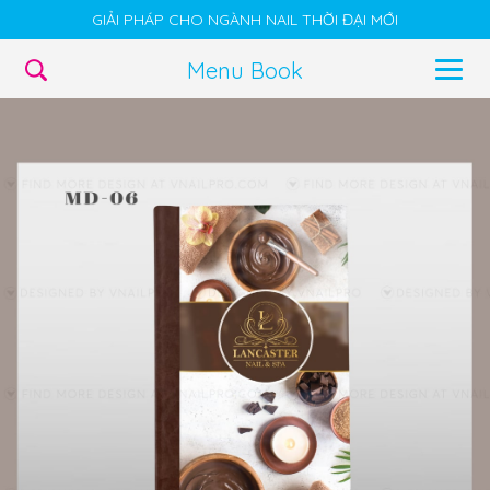
GIẢI PHÁP CHO NGÀNH NAIL THỜI ĐẠI MỚI
Menu Book