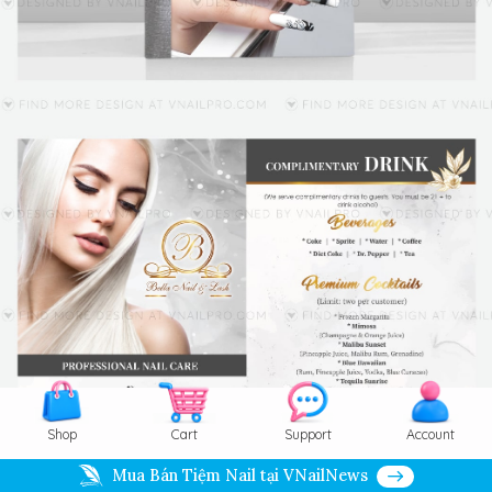
Shop
Cart
Support
Account
Mua Bán Tiệm Nail tại VNailNews