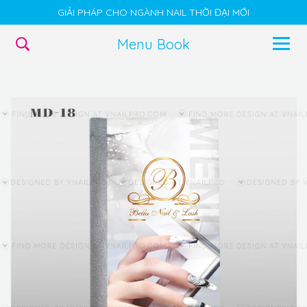
GIẢI PHÁP CHO NGÀNH NAIL THỜI ĐẠI MỚI
Menu Book