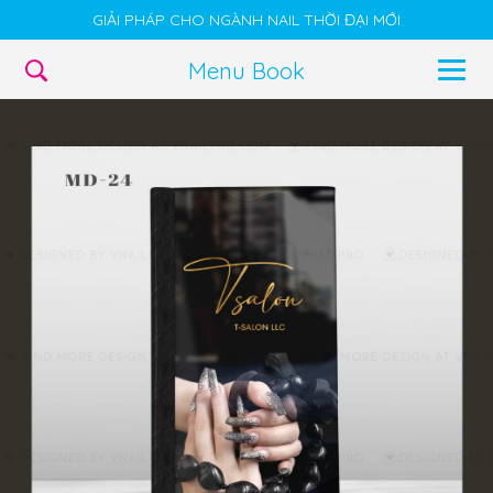
GIẢI PHÁP CHO NGÀNH NAIL THỜI ĐẠI MỚI
Menu Book