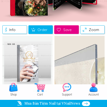
Info
Order
Save
Zoom
Shop
Cart
Support
Account
Mua Bán Tiệm Nail tại VNailNews