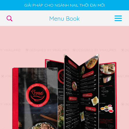
GIẢI PHÁP CHO NGÀNH NAIL THỜI ĐẠI MỚI
Menu Book