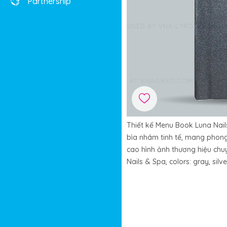
Partnership
Thiết kế Menu Book Luna Nail
bìa nhám tinh tế, mang phong 
cao hình ảnh thương hiệu chuy
Nails & Spa, colors: gray, silve