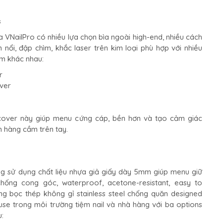
s
VNailPro có nhiều lựa chọn bìa ngoài high-end, nhiều cách
n nổi, đập chìm, khắc laser trên kim loại phù hợp với nhiều
m khác nhau:
r
over
 cover này giúp menu cứng cáp, bền hơn và tạo cảm giác
h hàng cầm trên tay.
g sử dụng chất liệu nhựa giả giấy dày 5mm giúp menu giữ
hống cong góc, waterproof, acetone-resistant, easy to
ng bọc thép không gỉ stainless steel chống quăn designed
use trong môi trường tiệm nail và nhà hàng với ba options
u: