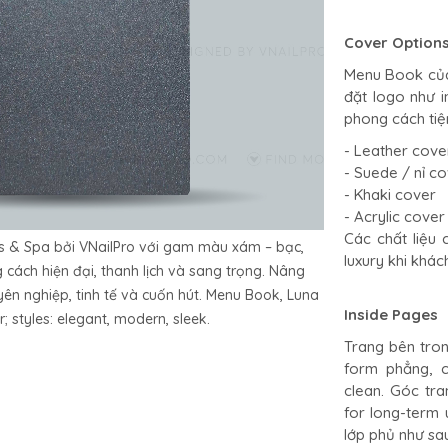
Cover Option
Menu Book của 
đặt logo như i
phong cách tiệ
- Leather cove
- Suede / nỉ c
- Khaki cover
- Acrylic cover
Các chất liệu
s & Spa bởi VNailPro với gam màu xám – bạc,
luxury khi khác
cách hiện đại, thanh lịch và sang trọng. Nâng
ên nghiệp, tinh tế và cuốn hút. Menu Book, Luna
Inside Pages
r; styles: elegant, modern, sleek.
Trang bên tron
form phẳng, c
clean. Góc tra
for long-term 
lớp phủ như sa