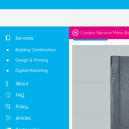
Combo Service Menu Boo
Shop
Services
Building Construction
Design & Printing
Digital Marketing
About
FAQ
Policy
Articles