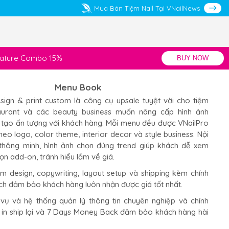
Mua Bán Tiệm Nail Tại VNailNews
gnature Combo 15%
BUY NOW
Menu Book
ign & print custom là công cụ upsale tuyệt vời cho tiệm
staurant và các beauty business muốn nâng cấp hình ảnh
 tạo ấn tượng với khách hàng. Mỗi menu đều được VNailPro
theo logo, color theme, interior decor và style business. Nội
thông minh, hình ảnh chọn đúng trend giúp khách dễ xem
ọn add-on, tránh hiểu lầm về giá.
 design, copywriting, layout setup và shipping kèm chính
ch đảm bảo khách hàng luôn nhận được giá tốt nhất.
 vụ và hệ thống quản lý thông tin chuyên nghiệp và chính
in ship lại và 7 Days Money Back đảm bảo khách hàng hài