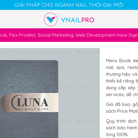
GIẢI PHÁP CHO NGÀNH NAIL THỜI ĐẠI MỚI
k, Flex Pricelist, Social Marketing, Web Development have Si
Cart
Chat
Account
Menu Book des
nail, spa, re
thương hiệu và
thiết kế riêng 
dung sắp xếp 
services, dễ ch
Giá đã bao gồm
sách Price Mat
Quy trình dịch
sách bảo hành 
lòng 100%.