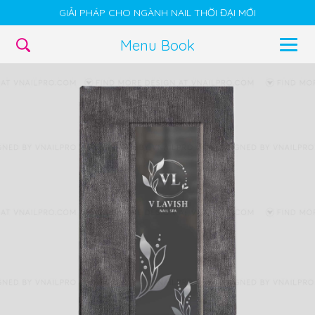
GIẢI PHÁP CHO NGÀNH NAIL THỜI ĐẠI MỚI
Menu Book