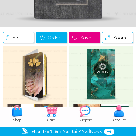
Info
Order
Save
Zoom
Shop
Cart
Support
Account
Mua Bán Tiệm Nail tại VNailNews