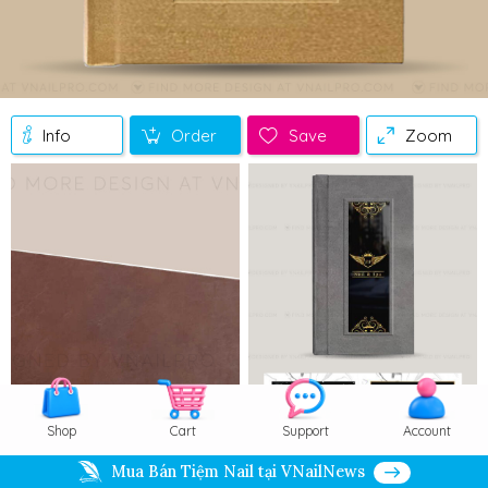
Info
Order
Save
Zoom
Shop
Cart
Support
Account
Mua Bán Tiệm Nail tại VNailNews