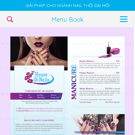
GIẢI PHÁP CHO NGÀNH NAIL THỜI ĐẠI MỚI
Menu Book