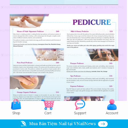
Shop
Cart
Support
Account
Mua Bán Tiệm Nail tại VNailNews