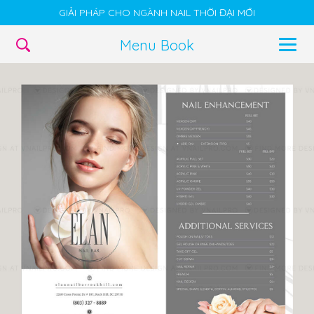
GIẢI PHÁP CHO NGÀNH NAIL THỜI ĐẠI MỚI
Menu Book