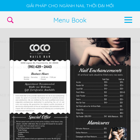
GIẢI PHÁP CHO NGÀNH NAIL THỜI ĐẠI MỚI
Menu Book