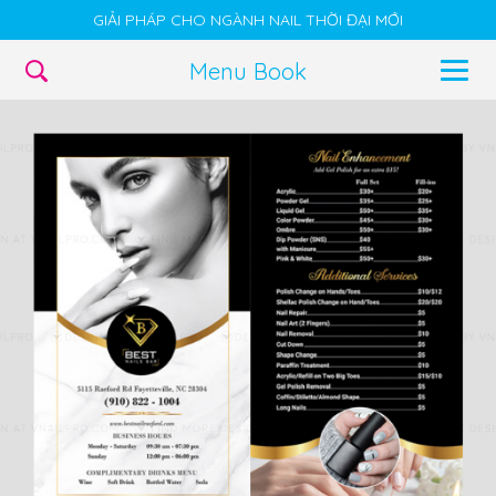
GIẢI PHÁP CHO NGÀNH NAIL THỜI ĐẠI MỚI
Menu Book