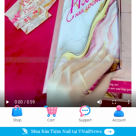
Shop
Cart
Support
Account
Info
Order
Save
Zoom
Mua Bán Tiệm Nail tại VNailNews