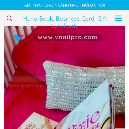
GIẢI PHÁP CHO NGÀNH NAIL THỜI ĐẠI MỚI
Menu Book, Business Card, Gift
Certificate