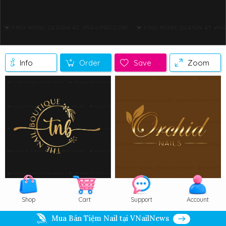
Info
Order
Save
Zoom
Shop
Cart
Support
Account
Mua Bán Tiệm Nail tại VNailNews