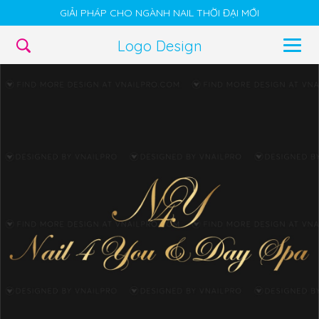
GIẢI PHÁP CHO NGÀNH NAIL THỜI ĐẠI MỚI
Logo Design