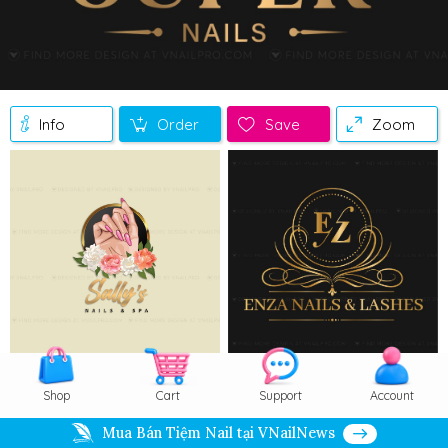
Info
Order
Save
Zoom
Shop
Cart
Support
Account
Mua Bán Tiệm Nail tại VNailNews