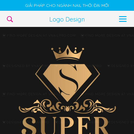
GIẢI PHÁP CHO NGÀNH NAIL THỜI ĐẠI MỚI
Logo Design