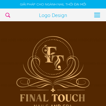
GIẢI PHÁP CHO NGÀNH NAIL THỜI ĐẠI MỚI
Logo Design