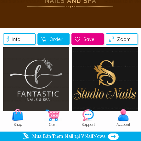
Info
Order
Save
Zoom
Shop
Cart
Support
Account
Mua Bán Tiệm Nail tại VNailNews