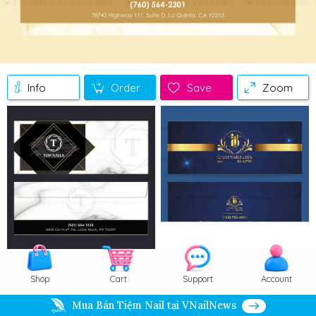
Info
Order
Save
Zoom
Shop
Cart
Support
Account
Mua Bán Tiệm Nail tại VNailNews