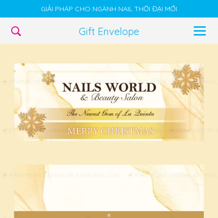
GIẢI PHÁP CHO NGÀNH NAIL THỜI ĐẠI MỚI
Gift Envelope