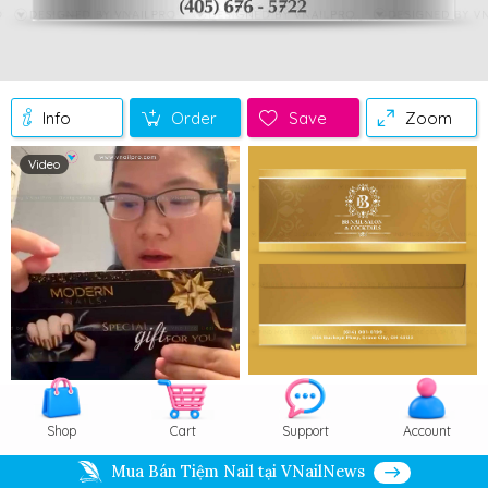
Info
Order
Save
Zoom
Video
Shop
Cart
Support
Account
Mua Bán Tiệm Nail tại VNailNews