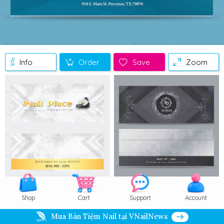
Info
Order
Save
Zoom
Shop
Cart
Support
Account
Mua Bán Tiệm Nail tại VNailNews