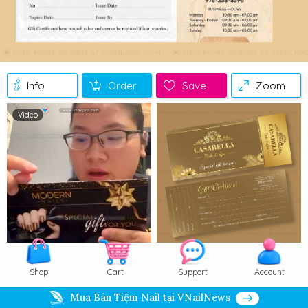
Info
Order
Save
Zoom
Video
Shop
Cart
Support
Account
Mua Bán Tiệm Nail tại VNailNews