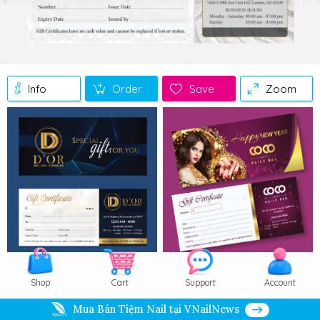
Info
Order
Save
Zoom
Shop
Cart
Support
Account
Mua Bán Tiệm Nail tại VNailNews