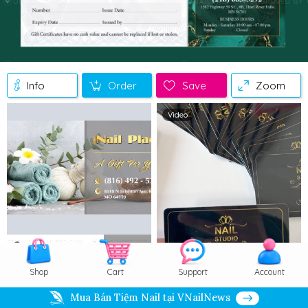
Info
Order
Save
Zoom
Video
Shop
Cart
Support
Account
Mua Bán Tiệm Nail tại VNailNews