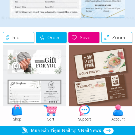
Info
Order
Save
Zoom
Video
Shop
Cart
Support
Account
Mua Bán Tiệm Nail tại VNailNews