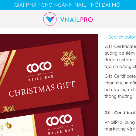
GIẢI PHÁP CHO NGÀNH NAIL THỜI ĐẠI MỚI
Cart
Chat
Account
Gift Certifica
quảng bá tiệm 
được custom t
tạo ấn tượng ch
Gift Certifica
chọn như in nổ
hơn và hạn chế
thông thường.
Gift Certifica
VNailPro cung 
marketing và n