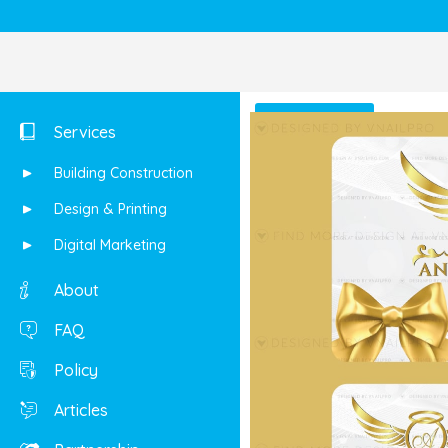
Shop
Services
Building Construction
Design & Printing
Digital Marketing
About
FAQ
Policy
Articles