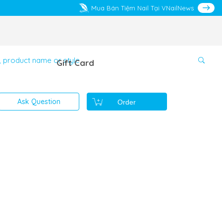
Mua Bán Tiệm Nail Tại VNailNews
Gift Card
Ask Question
Order