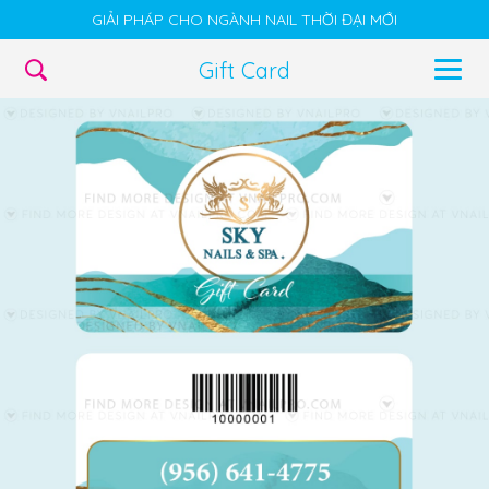
GIẢI PHÁP CHO NGÀNH NAIL THỜI ĐẠI MỚI
Gift Card