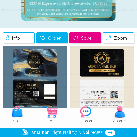
Info
Order
Save
Zoom
Shop
Cart
Support
Account
Mua Bán Tiệm Nail tại VNailNews