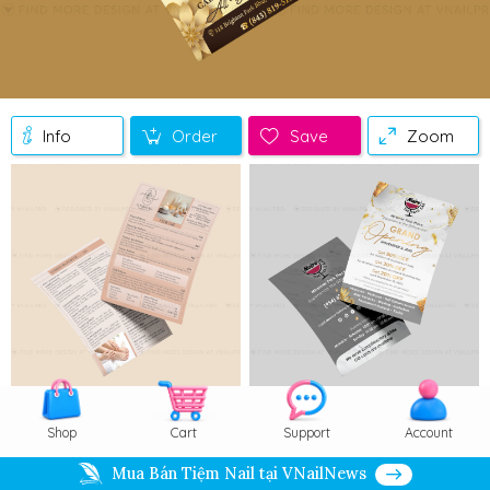
Info
Order
Save
Zoom
Shop
Cart
Support
Account
Mua Bán Tiệm Nail tại VNailNews