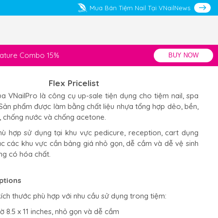
Mua Bán Tiệm Nail Tại VNailNews
gnature Combo 15%
BUY NOW
Flex Pricelist
của VNailPro là công cụ up-sale tiện dụng cho tiệm nail, spa
 Sản phẩm được làm bằng chất liệu nhựa tổng hợp dẻo, bền,
, chống nước và chống acetone.
 phù hợp sử dụng tại khu vực pedicure, reception, cart dụng
c các khu vực cần bảng giá nhỏ gọn, dễ cầm và dễ vệ sinh
ng có hóa chất.
ptions
kích thước phù hợp với nhu cầu sử dụng trong tiệm:
 tờ 8.5 x 11 inches, nhỏ gọn và dễ cầm