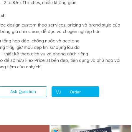
- 2 tờ 8.5 x 11 inches, nhiều không gian
ish
được design custom theo services, pricing và brand style của
 bảng giá nhìn clean, dễ đọc và chuyên nghiệp hơn.
ựa tổng hợp dẻo, chống nước và acetone
ng trầy, giữ màu đẹp khi sử dụng lâu dài
- thiết kế theo dịch vụ và phong cách riêng
o để sở hữu Flex Pricelist bền đẹp, tiện dụng và phù hợp với
ong tiệm của anh/chị.
Ask Question
Order