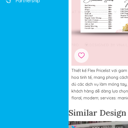
Partnership
Thiết kế Flex Pricelist với g
hoa tinh tế, mang phong cách 
đủ các dịch vụ làm móng tay,
khách hàng dễ dàng lựa chọn Fle
floral, modern; services: man
Similar Design