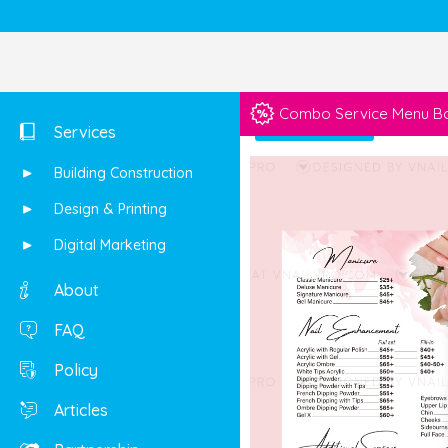
Combo Service Menu Boo
Shop
Services
Building Construction
Design & Printing
Digital Marketing
About
FAQ
Policy
Articles