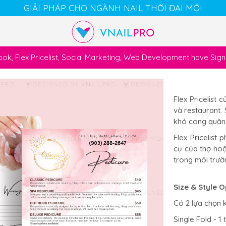
GIẢI PHÁP CHO NGÀNH NAIL THỜI ĐẠI MỚI
k, Flex Pricelist, Social Marketing, Web Development have Si
Cart
Chat
Account
Flex Pricelist 
và restaurant.
khó cong quăn
Flex Pricelist
cụ của thợ hoặ
trong môi trườ
Size & Style O
Có 2 lựa chọn 
Single Fold - 1