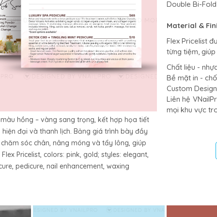
Double Bi-Fold 
Material & Fin
Flex Pricelist 
từng tiệm, giúp
Chất liệu - nh
Bề mặt in - chố
Custom Design 
Liên hệ VNailPr
mọi khu vực tr
am màu hồng – vàng sang trọng, kết hợp họa tiết
hiện đại và thanh lịch. Bảng giá trình bày đầy
 chăm sóc chân, nâng móng và tẩy lông, giúp
x Pricelist, colors: pink, gold; styles: elegant,
icure, pedicure, nail enhancement, waxing