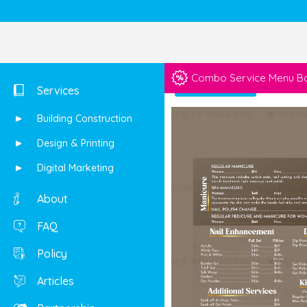
Combo Service Menu Boo
Shop
Services
Building Construction
Design & Printing
Digital Marketing
About
FAQ
Policy
Articles