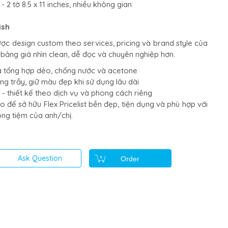
- 2 tờ 8.5 x 11 inches, nhiều không gian
ish
được design custom theo services, pricing và brand style của
 bảng giá nhìn clean, dễ đọc và chuyên nghiệp hơn.
ựa tổng hợp dẻo, chống nước và acetone
ng trầy, giữ màu đẹp khi sử dụng lâu dài
- thiết kế theo dịch vụ và phong cách riêng
o để sở hữu Flex Pricelist bền đẹp, tiện dụng và phù hợp với
ong tiệm của anh/chị.
Ask Question
Order