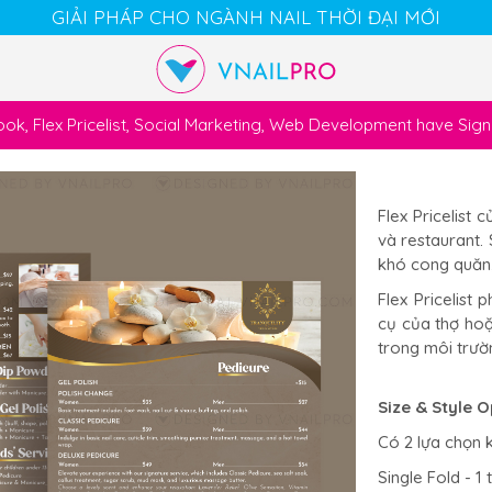
GIẢI PHÁP CHO NGÀNH NAIL THỜI ĐẠI MỚI
k, Flex Pricelist, Social Marketing, Web Development have Si
Cart
Chat
Account
Flex Pricelist 
và restaurant.
khó cong quăn
Flex Pricelist
cụ của thợ hoặ
trong môi trườ
Size & Style O
Có 2 lựa chọn 
Single Fold - 1