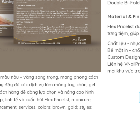
Double Bi-Fold 
Material & Fin
Flex Pricelist 
từng tiệm, giúp
Chất liệu - nh
Bề mặt in - chố
Custom Design 
Liên hệ VNailPr
mọi khu vực tr
gam màu nâu – vàng sang trọng, mang phong cách
 bày đầy đủ các dịch vụ làm móng tay, chân, gel
hách hàng dễ dàng lựa chọn và nâng cao hình
 tinh tế và cuốn hút Flex Pricelist, manicure,
ncement, services, colors: brown, gold; styles: