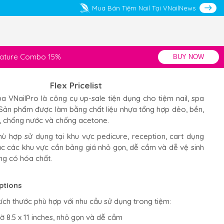
Mua Bán Tiệm Nail Tại VNailNews
gnature Combo 15%
BUY NOW
Flex Pricelist
của VNailPro là công cụ up-sale tiện dụng cho tiệm nail, spa
 Sản phẩm được làm bằng chất liệu nhựa tổng hợp dẻo, bền,
, chống nước và chống acetone.
 phù hợp sử dụng tại khu vực pedicure, reception, cart dụng
c các khu vực cần bảng giá nhỏ gọn, dễ cầm và dễ vệ sinh
ng có hóa chất.
ptions
kích thước phù hợp với nhu cầu sử dụng trong tiệm:
 tờ 8.5 x 11 inches, nhỏ gọn và dễ cầm