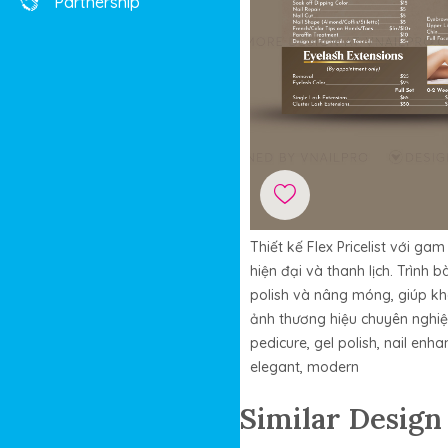
Partnership
Thiết kế Flex Pricelist với 
hiện đại và thanh lịch. Trình
polish và nâng móng, giúp k
ảnh thương hiệu chuyên nghiệp,
pedicure, gel polish, nail enha
elegant, modern
Similar Design