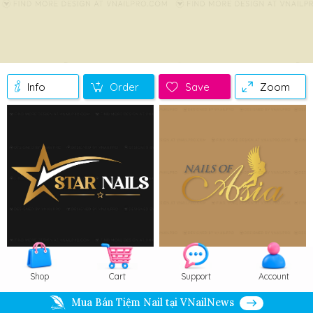
Info
Order
Save
Zoom
Shop
Cart
Support
Account
Mua Bán Tiệm Nail tại VNailNews